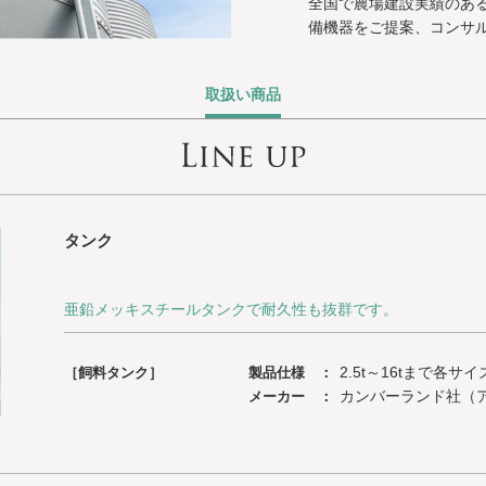
全国で農場建設実績のあ
備機器をご提案、コンサ
取扱い商品
タンク
亜鉛メッキスチールタンクで耐久性も抜群です。
2.5t～16tまで各サ
［飼料タンク］
製品仕様 ：
カンバーランド社（
メーカー ：