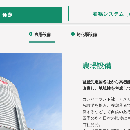
養鶏システム
（
 種鶏
農場設備
孵化場設備
農場設備
畜産先進国各社から高機
改良し、地域性を考慮し
カンバーランド社（アメ
ら設備を輸入、養鶏業者
良するなどして自信のあ
四季のある日本の気候に
自社開発。