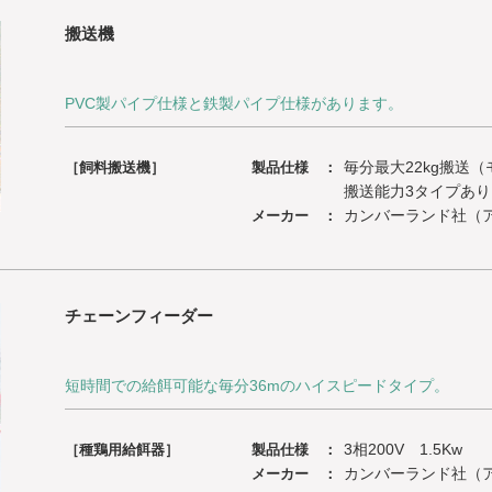
搬送機
PVC製パイプ仕様と鉄製パイプ仕様があります。
毎分最大22kg搬送（
［飼料搬送機］
製品仕様 ：
搬送能力3タイプあり
カンバーランド社（
メーカー ：
チェーンフィーダー
短時間での給餌可能な毎分36mのハイスピードタイプ。
3相200V 1.5Kw
［種鶏用給餌器］
製品仕様 ：
カンバーランド社（
メーカー ：