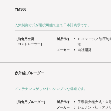
YM306
入気制御方式が選択可能で全て日本語表示です。
16ステージ／陰圧制
［鶏舎用空調
製品仕様 ：
コントローラー］
能
自社開発
メーカー ：
赤外線ブルーダー
メンテナンスがしやすいシンプルな構造です。
手動着火種火式・自
［鶏舎用ブルーダー］
製品仕様 ：
シェナンド社（アメ
メーカー ：