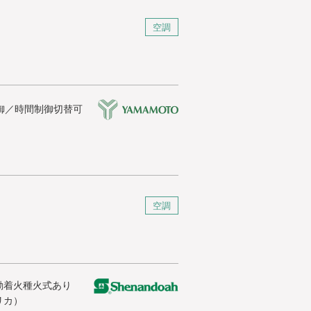
空調
御／時間制御切替可
空調
動着火種火式あり
リカ）