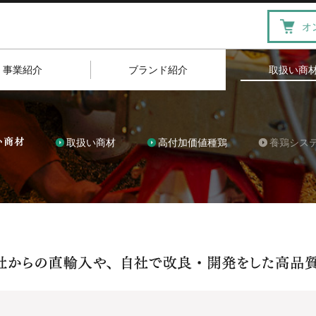
オ
事業紹介
ブランド紹介
取扱い商
取扱い商材
高付加価値種鶏
養鶏シス