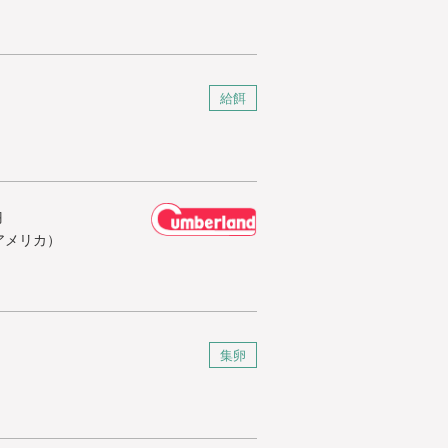
給餌
羽
アメリカ）
集卵